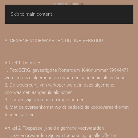
Skip to main content
ALGEMENE VOORWAARDEN ONLINE VERKOOP
Artikel 1: Definities
1. FotoBERG, gevestigd te Rotterdam, KvK-nummer 59944471,
wordt in deze algemene voorwaarden aangeduid als verkoper.
2. De wederpartij van verkoper wordt in deze algemene
voorwaarden aangeduid als koper.
3. Partijen zijn verkoper en koper samen.
4. Met de overeenkomst wordt bedoeld de koopovereenkomst
tussen partijen.
Artikel 2: Toepasselijkheid algemene voorwaarden
1. Deze voorwaarden zijn van toepassing op alle offertes,